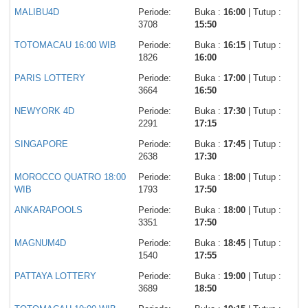
MALIBU4D
Periode:
Buka :
16:00
| Tutup :
3708
15:50
TOTOMACAU 16:00 WIB
Periode:
Buka :
16:15
| Tutup :
1826
16:00
PARIS LOTTERY
Periode:
Buka :
17:00
| Tutup :
3664
16:50
NEWYORK 4D
Periode:
Buka :
17:30
| Tutup :
2291
17:15
SINGAPORE
Periode:
Buka :
17:45
| Tutup :
2638
17:30
MOROCCO QUATRO 18:00
Periode:
Buka :
18:00
| Tutup :
WIB
1793
17:50
ANKARAPOOLS
Periode:
Buka :
18:00
| Tutup :
3351
17:50
MAGNUM4D
Periode:
Buka :
18:45
| Tutup :
1540
17:55
PATTAYA LOTTERY
Periode:
Buka :
19:00
| Tutup :
3689
18:50