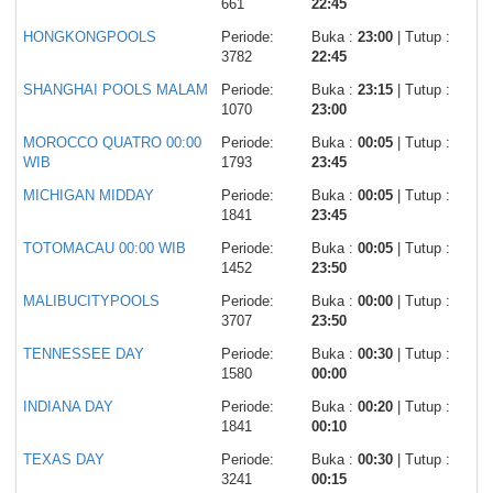
661
22:45
HONGKONGPOOLS
Periode:
Buka :
23:00
| Tutup :
3782
22:45
SHANGHAI POOLS MALAM
Periode:
Buka :
23:15
| Tutup :
1070
23:00
MOROCCO QUATRO 00:00
Periode:
Buka :
00:05
| Tutup :
WIB
1793
23:45
MICHIGAN MIDDAY
Periode:
Buka :
00:05
| Tutup :
1841
23:45
TOTOMACAU 00:00 WIB
Periode:
Buka :
00:05
| Tutup :
1452
23:50
MALIBUCITYPOOLS
Periode:
Buka :
00:00
| Tutup :
3707
23:50
TENNESSEE DAY
Periode:
Buka :
00:30
| Tutup :
1580
00:00
INDIANA DAY
Periode:
Buka :
00:20
| Tutup :
1841
00:10
TEXAS DAY
Periode:
Buka :
00:30
| Tutup :
3241
00:15