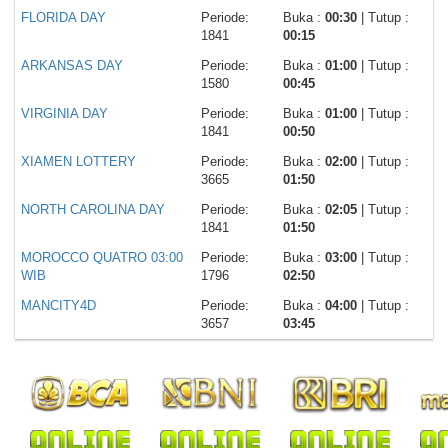
FLORIDA DAY
Periode:
Buka :
00:30
| Tutup :
1841
00:15
ARKANSAS DAY
Periode:
Buka :
01:00
| Tutup :
1580
00:45
VIRGINIA DAY
Periode:
Buka :
01:00
| Tutup :
1841
00:50
XIAMEN LOTTERY
Periode:
Buka :
02:00
| Tutup :
3665
01:50
NORTH CAROLINA DAY
Periode:
Buka :
02:05
| Tutup :
1841
01:50
MOROCCO QUATRO 03:00
Periode:
Buka :
03:00
| Tutup :
WIB
1796
02:50
MANCITY4D
Periode:
Buka :
04:00
| Tutup :
3657
03:45